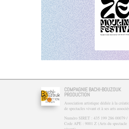
COMPAGNIE BACHI-BOUZOUK
PRODUCTION
Association artistique dédiée à la créati
de spectacles vivant et à ses arts associé
Numéro SIRET : 435 199 286 00079 /
Code APE : 9001 Z (Arts du spectacle
vivant)