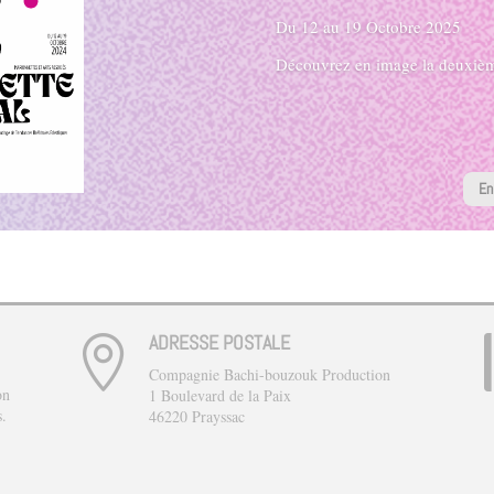
Du 12 au 19 Octobre 2025
Découvrez en image la deuxième
En
ADRESSE POSTALE

Compagnie Bachi-bouzouk Production
on
1 Boulevard de la Paix
s.
46220 Prayssac