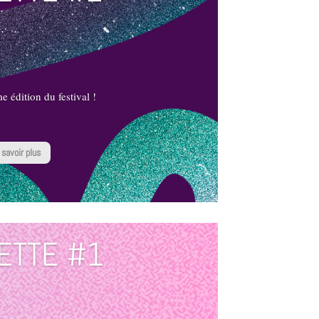
 édition du festival !
 savoir plus
ETTE #1