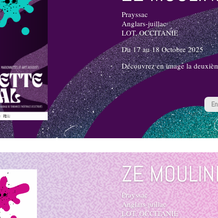
Prayssac
Anglars-juillac
LOT, OCCITANIE
Du 17 au 18 Octobre 2025
Découvrez en image la deuxième
En
ZE MOULIN
Prayssac
Anglars-juillac
LOT, OCCITANIE